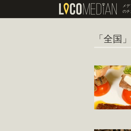
メデ
のチ
「全国