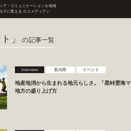
ィア・コミュニケーションを地域
カラに変える ロコメディアン
ント」
の記事一覧
Interview
新潟県
イベント
地産地消から生まれる地元らしさ。「星峠雲海マ
地方の盛り上げ方