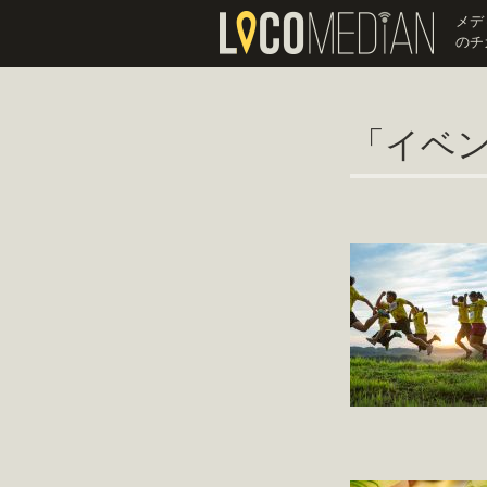
メデ
のチ
「イベ